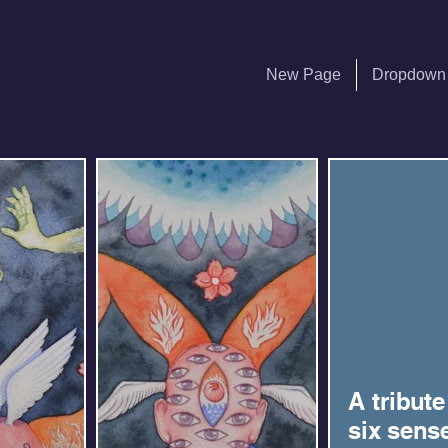
New Page
Dropdown
A tribute
six sens