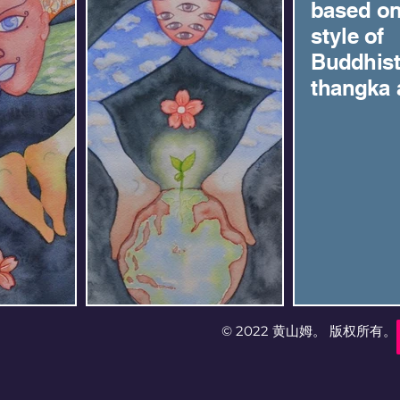
based on
style of
Buddhis
thangka a
© 2022 黄山姆。 版权所有。