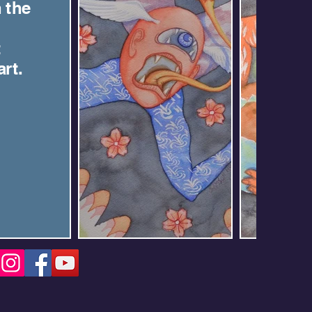
 the
t
rt.