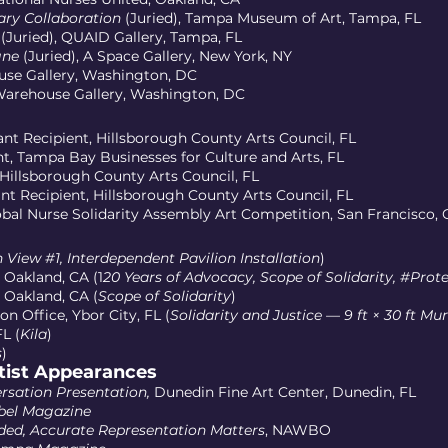
ry Collaboration
(Juried), Tampa Museum of Art, Tampa, FL
 (Juried), QUAID Gallery, Tampa, FL
gne
(Juried), A Space Gallery, New York, NY
use Gallery, Washington, DC
Warehouse Gallery, Washington, DC
t Recipient, Hillsborough County Arts Council, FL
, Tampa Bay Businesses for Culture and Arts, FL
Hillsborough County Arts Council, FL
t Recipient, Hillsborough County Arts Council, FL
obal Nurse Solidarity Assembly Art Competition, San Francisco, 
View #1, Interdependent Pavilion Installation
)
 Oakland, CA (1
20 Years of Advocacy, Scope of Solidarity, #Prot
 Oakland, CA (
Scope of Solidarity
)
n Office, Ybor City, FL (
Solidarity and Justice — 9 ft × 30 ft Mur
L (
Kila
)
s
)
rtist Appearances
rsation Presentation,
Dunedin Fine Art Center, Dunedin, FL
bel Magazine
uded, Accurate Representation Matters
, NAWBO