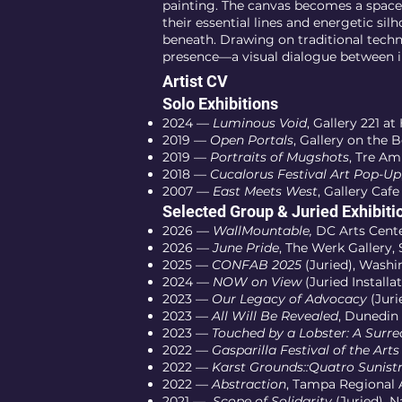
painting. The canvas becomes a space
their essential lines and energetic si
beneath. Drawing on traditional techn
presence—a visual dialogue between in
Artist CV
Solo Exhibitions
2024 —
Luminous Void
, Gallery 221 
2019 —
Open Portals
, Gallery on the
2019 —
Portraits of Mugshots
, Tre Am
2018 —
Cucalorus Festival Art Pop-Up
2007 —
East Meets West
, Gallery Caf
Selected Group & Juried Exhibiti
2026 —
WallMountable,
DC Arts Cent
2026 —
June Pride
, The Werk Gallery, 
2025 —
CONFAB 2025
(Juried), Wash
2024 —
NOW on View
(Juried Installa
2023 —
Our Legacy of Advocacy
(Juri
2023 —
All Will Be Revealed
, Dunedin 
2023 —
Touched by a Lobster: A Surre
2022 —
Gasparilla Festival of the Arts
2022 —
Karst Grounds::Quatro Sunist
2022 —
Abstraction
, Tampa Regional A
2021 —
Scope of Solidarity
(Juried), N