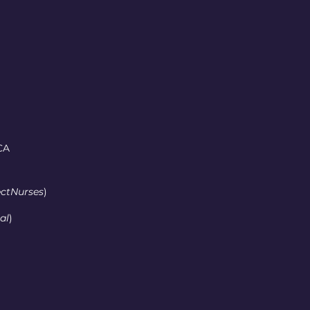
CA
ectNurses
)
al
)