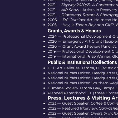
2021 —
Skyway 2020/21: A Contempora
2021 —
AIR Show
- Artists In Recovery
2021 —
Diamonds, Razors & Champa
2006 —
DC Outsider Art
, Holmead Ho
2005 —
Hey, Is That a Boy or a Girl?
, 
Grants, Awards & Honors
2024 — Professional Development Gran
2020 — Emergency Art Grant Recipient
2020 — Grant Award Review Panelist, 
2019 — Professional Development Gran
2019 — International Prize Winner, Gl
Public & Institutional Collections
HCC Art Galleries, Tampa, FL (
NOW on 
National Nurses United, Headquarters,
National Nurses United, Headquarters,
National Nurses United Southern Regio
Humane Society Tampa Bay, Tampa, F
Planned Parenthood, FL (
Three Grace
Press, Lectures & Visiting A
2023 — Guest Speaker,
Coffee & Conve
2022 — Featured Interview,
CanvasRe
2022 — Guest Speaker,
Diversity Incl