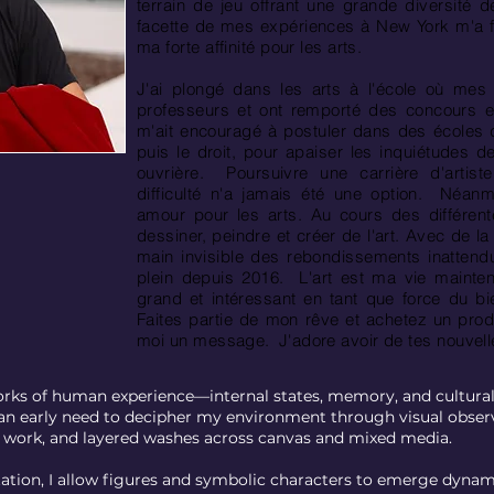
terrain de jeu offrant une grande diversité 
facette de mes expériences à New York m'a f
ma forte affinité pour les arts.
J'ai plongé dans les arts à l'école où mes 
professeurs et ont remporté des concours e
m'ait encouragé à postuler dans des écoles d
puis le droit, pour apaiser les inquiétudes 
ouvrière.
Poursuivre une carrière d'artis
difficulté n'a jamais été une option.
Néanmo
amour pour les arts. Au cours des différent
dessiner, peindre et créer de l'art. Avec de la
main invisible des rebondissements inattendus
plein depuis 2016.
L'art est ma vie mainten
grand et intéressant en tant que force du b
Faites partie de mon rêve et achetez un pr
moi un message.
J'adore avoir de tes nouvell
ks of human experience—internal states, memory, and cultural
an early need to decipher my environment through visual observa
e work, and layered washes across canvas and mixed media.
tation, I allow figures and symbolic characters to emerge dynam