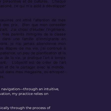
de personnes et de cultures.
Chaque
asciné, ce qui m'a aidé à développer
œuvres ont attiré l'attention de mes
t des prix.
Bien que mon conseiller
'art,
J'ai choisi d'étudier l'ingénierie,
de mes parents immigrés de la classe
te dans une famille d'immigrants en
ins, je n'ai jamais abandonné mon
es étapes de ma vie, j'ai continué à
 patience, un peu de planification et la
 de la vie, je pratique l'art à temps
ant.
L'objectif est de créer de l'art
ien et de le partager avec le monde.
oduit dans mes magasins, ou envoyez-
es.
 navigation—through an intuitive,
tion, my practice relies on
ically through the process of