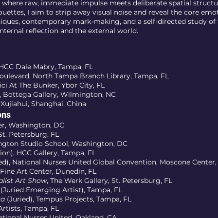
 where raw, immediate impulse meets deliberate spatial struct
lhouettes, I aim to strip away visual noise and reveal the core em
iques, contemporary mark-making, and a self-directed study of f
ternal reflection and the external world.
at HCC Dale Mabry, Tampa, FL
 Boulevard, North Tampa Branch Library, Tampa, FL
ici At The Bunker, Ybor City, FL
, Bottega Gallery, Wilmington, NC
e Xujiahui, Shanghai, China
ons
er, Washington, DC
St. Petersburg, FL
ington Studio School, Washington, DC
tion), HCC Gallery, Tampa, FL
ed), National Nurses United Global Convention, Moscone Center,
Fine Art Center, Dunedin, FL
alist Art Show
, The Werk Gallery, St. Petersburg, FL
(Juried Emerging Artist), Tampa, FL
ra
(Juried), Tempus Projects, Tampa, FL
rtists, Tampa, FL
ational Nurses United, Oakland, CA