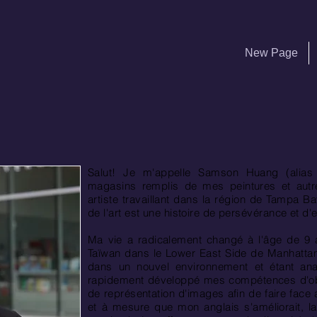
New Page
Salut! Je m'appelle Samson Huang (alias 
magasins remplis de mes peintures et autres
artiste travaillant dans la région de Tampa Ba
de l'art est une histoire de persévérance et d
Ma vie a radicalement changé à l'âge de 9 
Taïwan dans le Lower East Side de Manhatta
dans un nouvel environnement et étant anal
rapidement développé mes compétences d'ob
de représentation d'images afin de faire face 
et à mesure que mon anglais s'améliorait, 