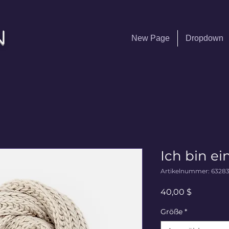
n
New Page
Dropdown
Ich bin ei
Artikelnummer: 6328
Preis
40,00 $
Größe
*