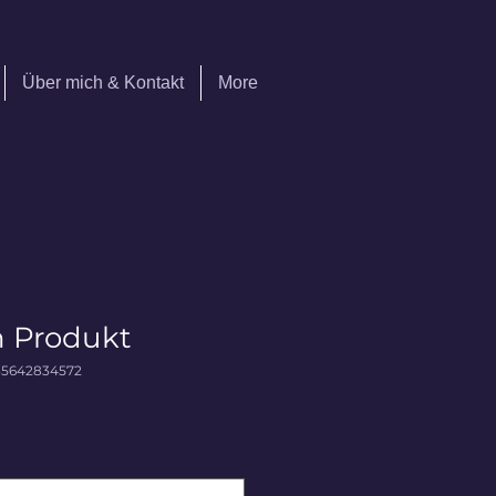
Über mich & Kontakt
More
n Produkt
35642834572