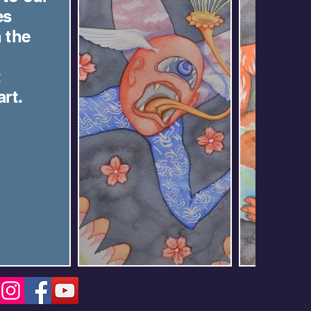
es
 the
t
rt.