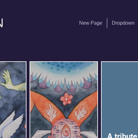
n
New Page
Dropdown
A tribute