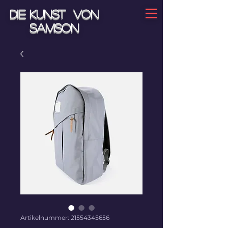
Die Kunst von
Samson
Artikelnummer: 21554345656