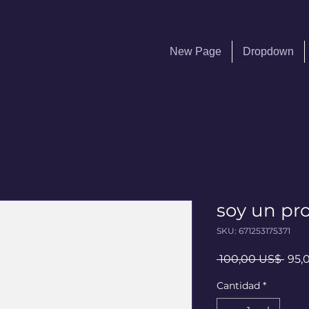
New Page
Dropdown
soy un pr
SKU: 671253175371
Prec
 100,00 US$ 
95,
Cantidad
*