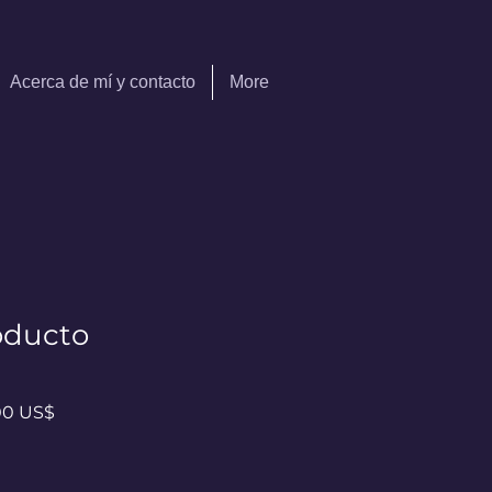
Acerca de mí y contacto
More
oducto
io
Precio
00 US$
de
oferta