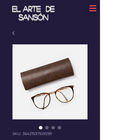
El arte de
Sansón
SKU: 364215375135191